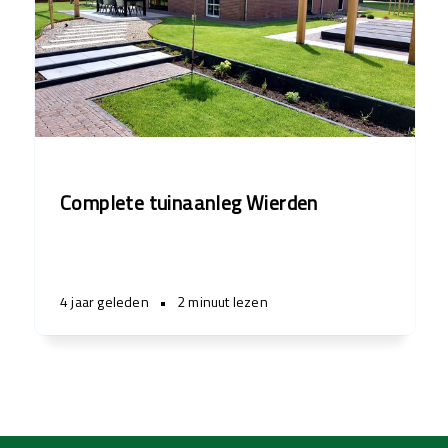
Complete tuinaanleg Wierden
4 jaar geleden
•
2 minuut lezen