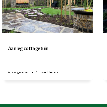
Aanleg cottagetuin
4 jaar geleden
•
1 minuut lezen