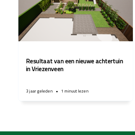
Resultaat van een nieuwe achtertuin
in Vriezenveen
3 jaar geleden
•
1 minuut lezen